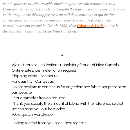
monde pour ses intérieurs stylés ainsi que pour ses collections de tissus.
L'intégralité des collections Nina Campbell est proposée dans une palette de
couleurs qui a été développée avec un oeil de décorateur, et qui évolue
constamment afin que les designs nouveaux et existants fonctionnent
merveilleusement ensemble. Depuis 1990, c'est
Osborne & Little
qui est le
distributeur mondial des tissus Nina Campbell.
*
We distribute all collections upholstery fabrics of Nina Campbell
Online sales, per meter, or on request
Shipping costs : Contact us
For quantity : Contact us
Do not hesitate to contact us for any reference fabric not present on
our website
Fabric samples free on request
Thank you specify the amount of fabric with the reference so that
we can send you our best price
We dispatch worldwide
Hoping to read from you soon. Best regards