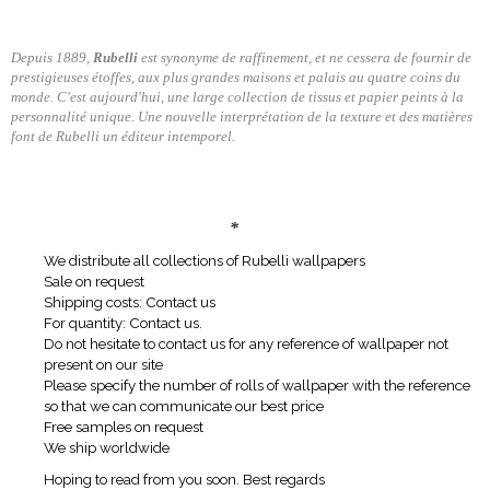
Depuis 1889,
Rubelli
est synonyme de raffinement, et ne cessera de fournir de
prestigieuses étoffes, aux plus grandes maisons et palais au quatre coins du
monde. C'est aujourd'hui, une large collection de tissus et papier peints à la
personnalité unique. Une nouvelle interprétation de la texture et des matières
font de Rubelli un éditeur intemporel.
*
We distribute all collections of Rubelli wallpapers
Sale on request
Shipping costs: Contact us
For quantity: Contact us.
Do not hesitate to contact us for any reference of wallpaper not
present on our site
Please specify the number of rolls of wallpaper with the reference
so that we can communicate our best price
Free samples on request
We ship worldwide
Hoping to read from you soon. Best regards