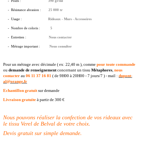
- Poids :
390 gr/ml
- Résistance abrasion :
25 000 tr
- Usage :
Rideaux - Murs - Accessoires
- Nombre de coloris :
5
- Entretien :
Nous contacter
- Métrage important
:
Nous consulter
Pour un métrage avec décimale ( ex: 22,40 m ), comme
pour toute commande
ou
demande de
renseignement
concernant un tissu
Métaphores
,
nous
contacter
au
06 11 37 16 81
( de 9H00 à 20H00 - 7 jours/7 ) - mail :
dupont-
al@orange.fr
Echantillon gratuit
sur demande
Livraison gratuite
à partir de 300 €
Nous pouvons réaliser la confection de vos rideaux avec
le tissu Verel de Belval de votre choix.
Devis gratuit sur simple demande.