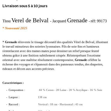
Livraison sous 5 à 10 jours
Verel de Belval
Grenade
Tissu
- Jacquard
-
réf:
99173
* Nouveauté 2025
*
Grenade
réinvente le tissage décoratif des qualités Vérel de Belval, illustrant
le travail minutieux des soieries lyonnaises. Fils de soie fins et lumineux
s'entrelacent avec des trames mates pour dessiner un relief presque feutré
obtenu grâce à une finition subtilement crispée. Réinterprétant l'exotisme
oriental avec une maîtrise résolument contemporaine,
Grenade
célèbre la
richesse des voyages et s'épanouit dans des panneaux tendus, des draperies,
rideaux et décors aux accents précieux.
Caractéristiques :
- Composition :
44 % Coton - 20 Laine - 20 % Acrylique - 16 % Soie
-
Largeur :
138 cm
- Raccord :
Vertical : 18 cm - Horizontal : 45 cm