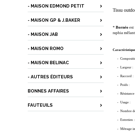
- MAISON EDMOND PETIT
Tissu outd
- MAISON GP & J.BAKER
*
Bornéo
est
raphia mêlant
- MAISON JAB
- MAISON ROMO
Caractéristique
- Compositi
- MAISON BELINAC
-
Largeur :
- AUTRES ÉDITEURS
- Rac
- Poids :
BONNES AFFAIRES
- Résistance 
- Us
FAUTEUILS
- Nombre de 
- Entretien 
- Métrage i