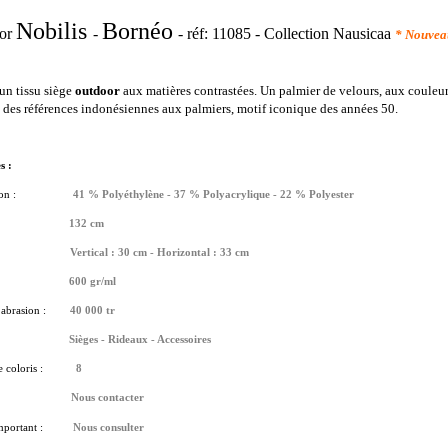
Nobilis
Bornéo
oor
-
-
réf: 11085
-
Collection Nausicaa
* Nouvea
 un tissu siège
outdoor
aux matières contrastées. Un palmier de velours, aux couleurs
 des références indonésiennes aux palmiers, motif iconique des années 50.
s :
on :
41 % Polyéthylène - 37 % Polyacrylique - 22 % Polyester
132 cm
cord :
Vertical : 30 cm - Horizontal : 33 cm
600 gr/ml
abrasion :
40 000 tr
age :
Sièges - Rideaux - Accessoires
coloris :
8
:
Nous contacter
mportant :
Nous consulter