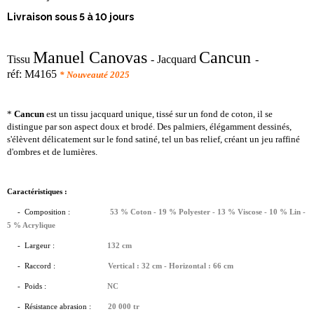
Livraison sous 5 à 10 jours
Manuel Canovas
Cancun
Tissu
- Jacquard
-
réf:
M4165
* Nouveauté 2025
*
Cancun
est un tissu jacquard unique, tissé sur un fond de coton, il se
distingue par son aspect doux et brodé. Des palmiers, élégamment dessinés,
s'élèvent délicatement sur le fond satiné, tel un bas relief, créant un jeu raffiné
d'ombres et de lumières.
Caractéristiques :
- Composition :
53 % Coton - 19 % Polyester - 13 % Viscose - 10 % Lin -
5 % Acrylique
-
Largeur :
132 cm
- Raccord :
Vertical : 32 cm - Horizontal : 66 cm
- Poids :
NC
- Résistance abrasion :
20 000 tr