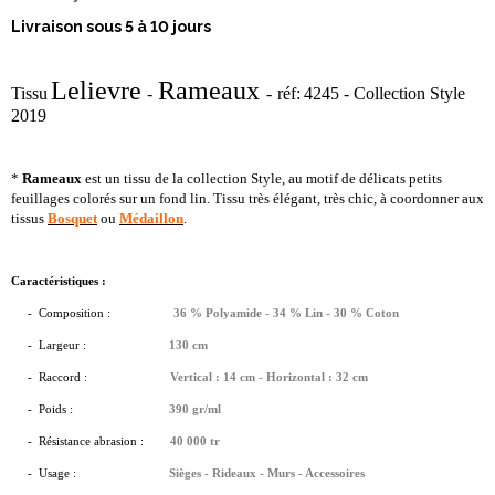
Livraison sous 5 à 10 jours
Lelievre
Rameaux
Tissu
-
-
réf:
4245
- Collection
Style
2019
*
Rameaux
est un tissu de la collection Style, au motif de délicats petits
feuillages colorés sur un fond lin. Tissu très élégant, très chic, à coordonner aux
tissus
Bosquet
ou
Médaillon
.
Caractéristiques :
- Composition :
36 % Polyamide - 34 % Lin - 30 % Coton
-
Largeur :
130 cm
- Raccord :
Vertical : 14 cm - Horizontal : 32 cm
- Poids :
390 gr/ml
- Résistance abrasion :
40 000 tr
- Usage :
Sièges - Rideaux - Murs - Accessoires