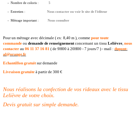
- Nombre de coloris :
5
- Entretien :
Nous contacter ou voir le site de l'éditeur
- Métrage important
:
Nous consulter
Pour un métrage avec décimale ( ex: 8,40 m ), comme
pour toute
commande
ou
demande de
renseignement
concernant un tissu
Lelièvre
,
nous
contacter
au
06 11 37 16 81
( de 9H00 à 20H00 - 7 jours/7 ) - mail :
dupont-
al@orange.fr
Echantillon gratuit
sur demande
Livraison gratuite
à partir de 300 €
Nous réalisons la confection de vos rideaux avec le tissu
Lelièvre de votre choix.
Devis gratuit sur simple demande.