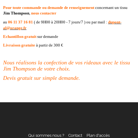
Pour toute commande ou demande de renseignement
concernant un tissu
Jim Thompson
,
nous contacter
au
06 11 37 16 81
( de 9H00 à 20H00 - 7 jours/7 )
ou par
mail :
dupont-
al@orange.fr
Echantillon gratuit
sur demande
Livraison gratuite
à partir de 300 €
Nous réalisons la confection de vos rideaux avec le tissu
Jim Thompson de votre choix.
Devis gratuit sur simple demande.
Qui sommes nous ?
Contact
Plan d'accès