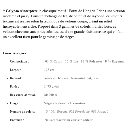
*
Calypso
réinterprète le classique motif " Point de Hongrie " dans une
version
moderne et jazzy. Dans un mélange de lin, de coton et de rayonne, ce velours
texturé est réalisé selon la technique du velours coupé, créant un relief
incroyablement riche. Proposé dans 3 gammes de coloris multicolores, ce
velours chevrons aux stries subtiles, est d'une grande résistance, ce qui en fait
un excellent tissu pour le garnissage de sièges.
Caractéristiques :
- Composition :
63 % Coton - 16 % Lin - 13 % Polyester - 8 % Rayonne
-
Largeur :
127 cm
- Raccord :
Vertical : 65 cm - Horizontal : 64,5 cm
- Poids :
1473
gr/ml
- Résistance abrasion :
50 000 tr
- Usage :
Sièges - Rideaux - Accessoires
- Nombre de coloris :
3
( 001 Toscane, 002 Porcelaine, 003 Prisme )
- Entretien :
Nous contacter ou voir site éditeur