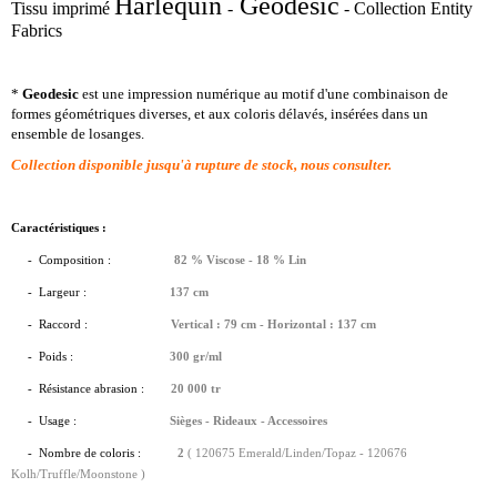
Harlequin
Geodesic
Tissu imprimé
-
- Collection
Entity
Fabrics
*
Geodesic
est une impression numérique au motif d'une combinaison de
formes géométriques diverses, et aux coloris délavés, insérées dans un
ensemble de losanges.
Collection disponible jusqu'à rupture de stock, nous consulter.
Caractéristiques :
- Composition :
82 % Viscose - 18 % Lin
-
Largeur :
137 cm
- Raccord :
Vertical : 79 cm - Horizontal : 137 cm
- Poids :
300 gr/ml
- Résistance abrasion :
20 000 tr
- Usage :
Sièges - Rideaux - Accessoires
- Nombre de coloris :
2
( 120675 Emerald/Linden/Topaz - 120676
Kolh/Truffle/Moonstone
)