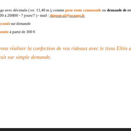
age avec décimale ( ex: 11,40 m ), comme
pour toute commande
ou
demande de
r
00 à 20H00 - 7 jours/7 ) - mail :
dupont-al@orange.fr
gratuit
sur demande
atuite
à partir de 300 €
ns réaliser la confection de vos rideaux avec le tissu Elitis d
tuit sur simple demande.