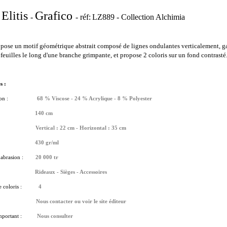
Elitis
Grafico
-
- réf:
LZ889 - Collection Alchimia
pose un motif géométrique abstrait composé de lignes ondulantes verticalement, ga
 feuilles le long d'une branche grimpante, et propose 2 coloris sur un fond contrasté
s :
on :
68 % Viscose - 24 % Acrylique - 8 % Polyester
140 cm
cord :
Vertical : 22 cm - Horizontal : 35 cm
430
gr/ml
abrasion :
20 000 tr
age :
Rideaux - Sièges - Accessoires
coloris :
4
:
Nous contacter ou voir le site éditeur
portant :
Nous consulter