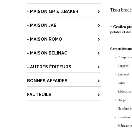
Tissu brodé
- MAISON GP & J.BAKER
- MAISON JAB
*
Grafico
pro
pétales et des
- MAISON ROMO
Caractéristique
- MAISON BELINAC
- Compositi
- AUTRES ÉDITEURS
-
Largeur :
- Rac
BONNES AFFAIRES
- Poids :
- Résistance 
FAUTEUILS
- Us
- Nombre de 
- Entretien 
- Métrage im